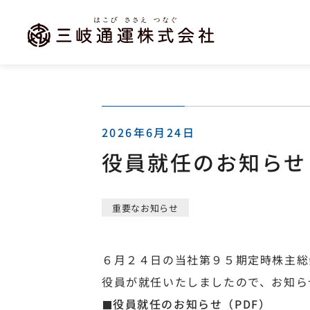
本
文
に
ス
キ
ッ
プ
す
る
2026年6月24日
役員就任のお知らせ
重要なお知らせ
６月２４日の当社第９５期定時株主総
役員が就任いたしましたので、お知ら
役員就任のお知らせ（PDF）