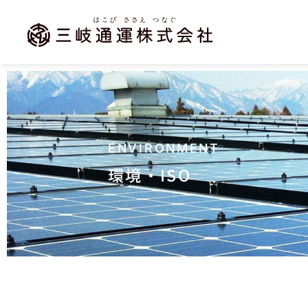
本
文
に
ス
キ
ッ
プ
す
る
環境・ISO